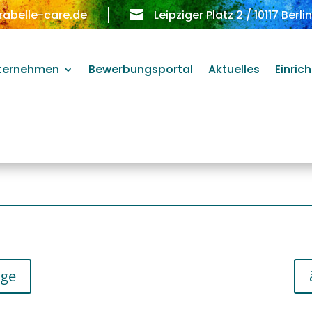
rabelle-care.de

Leipziger Platz 2 / 10117 Berli
ternehmen
Bewerbungsportal
Aktuelles
Einric
äge