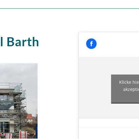
l Barth
Klicke hi
akzepti