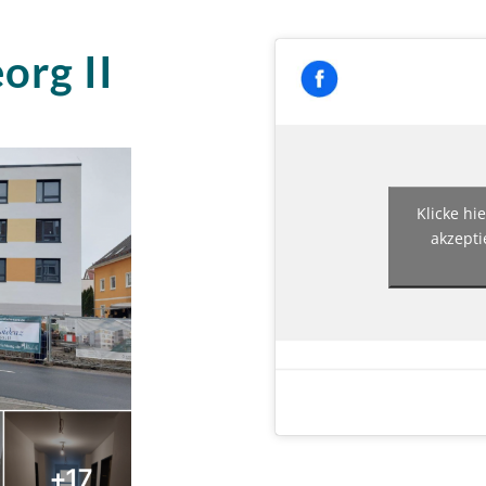
org II
Klicke hi
akzepti