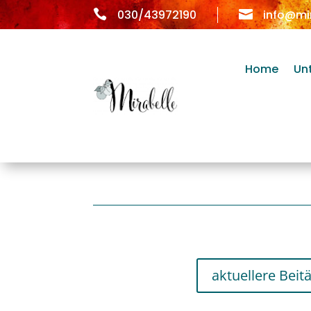

030/43972190

info@mi
Home
Un
aktuellere Beit