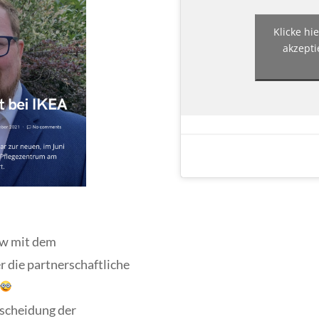
Klicke hi
akzepti
ew mit dem
r die partnerschaftliche
.
tscheidung der