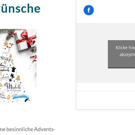
ünsche
Klicke hi
akzepti
ne besinnliche Advents-