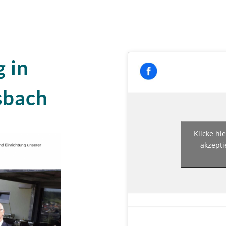
 in
sbach
Klicke hi
akzepti