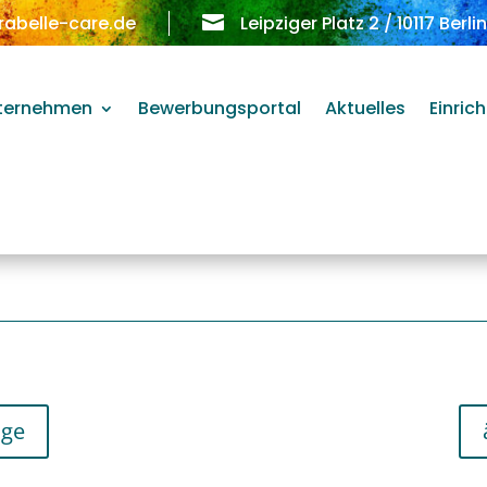
rabelle-care.de

Leipziger Platz 2 / 10117 Berli
ternehmen
Bewerbungsportal
Aktuelles
Einric
äge