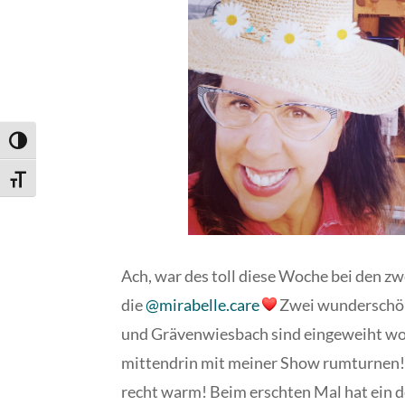
Umschalten auf hohe Kontraste
Schrift vergrößern
Ach, war des toll diese Woche bei den z
die
@mirabelle.care
Zwei wunderschö
und Grävenwiesbach sind eingeweiht wo
mittendrin mit meiner Show rumturnen! 
recht warm! Beim erschten Mal hat ein 