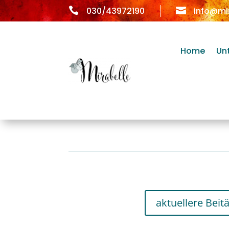

030/43972190

info@mi
Home
Un
aktuellere Beit