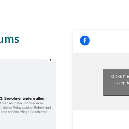
ums
Klicke hi
akzepti