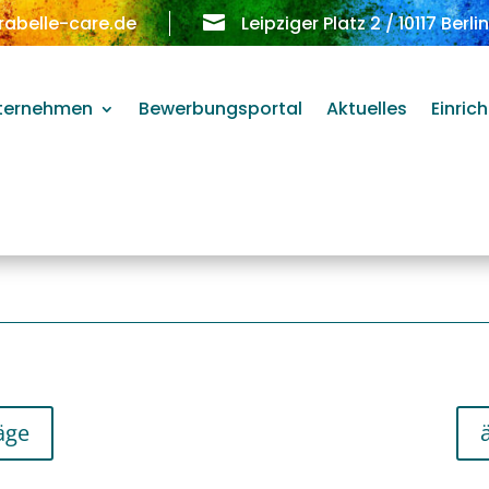
rabelle-care.de

Leipziger Platz 2 / 10117 Berli
ternehmen
Bewerbungsportal
Aktuelles
Einric
äge