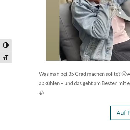
Umschalten auf hohe Kontraste
Schrift vergrößern
Was man bei 35 Grad machen sollte? 🥵☀️ 
abkühlen – und das geht am Besten mit 
🧊
Auf 