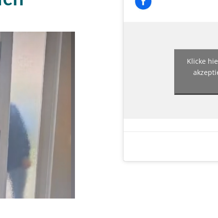
Klicke hi
akzepti