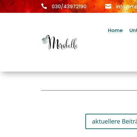

030/43972190

info@mi
Home
Un
aktuellere Beitr