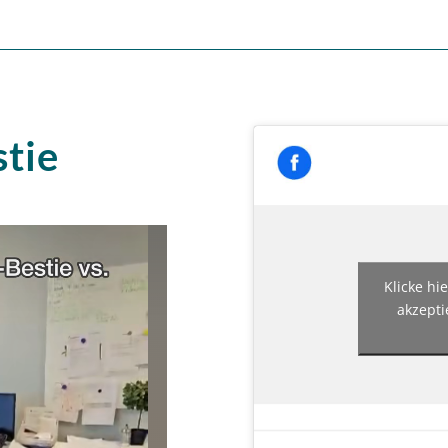
tie
Klicke hi
akzepti