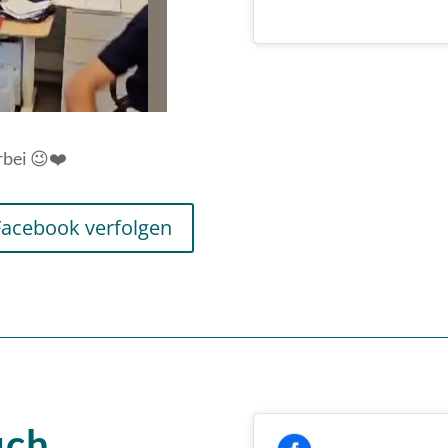
rbei 😉❤️
Facebook verfolgen
uch