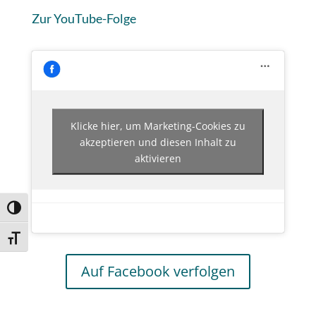
Zur YouTube-Folge
Klicke hier, um Marketing-Cookies zu
akzeptieren und diesen Inhalt zu
aktivieren
Umschalten auf hohe Kontraste
Schrift vergrößern
Auf Facebook verfolgen